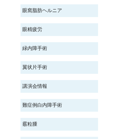
眼窩脂肪ヘルニア
眼精疲労
緑内障手術
翼状片手術
講演会情報
難症例白内障手術
霰粒腫