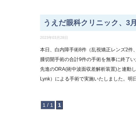
うえだ眼科クリニック、3月
2023年03月28日
本日、白内障手術8件（乱視矯正レンズ2件
腫切開手術の合計9件の手術を無事に終了
先進のORA(術中波面収差解析装置)と連動したV-Ly
Lynk）による手術で実施いたしました。
1 / 1
1