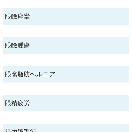
眼瞼痙攣
眼瞼腫瘍
眼窩脂肪ヘルニア
眼精疲労
緑内障手術