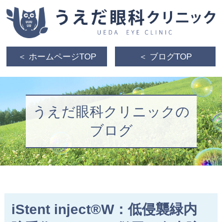
＜ ホームページTOP
＜ ブログTOP
うえだ眼科クリニックの
ブログ
iStent inject®W：低侵襲緑内