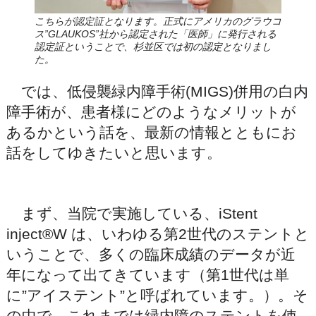
こちらが認定証となります。正式にアメリカのグラウコ
ス”GLAUKOS”社から認定された「医師」に発行される
認定証ということで、杉並区では初の認定となりまし
た。
では、低侵襲緑内障手術(MIGS)併用の白内
障手術が、患者様にどのようなメリットが
あるかという話を、最新の情報とともにお
話をしてゆきたいと思います。
まず、当院で実施している、iStent
inject®W は、いわゆる第2世代のステントと
いうことで、多くの臨床成績のデータが近
年になって出てきています（第1世代は単
に”アイステント”と呼ばれています。）。そ
の中で、これまでは緑内障のステントを使