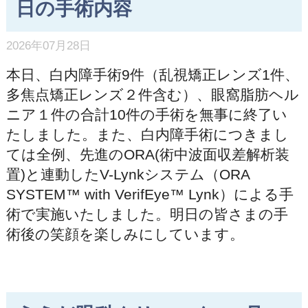
日の手術内容
2026年07月28日
本日、白内障手術9件（乱視矯正レンズ1件、
多焦点矯正レンズ２件含む）、眼窩脂肪ヘル
ニア１件の合計10件の手術を無事に終了い
たしました。また、白内障手術につきまし
ては全例、先進のORA(術中波面収差解析装
置)と連動したV-Lynkシステム（ORA
SYSTEM™ with VerifEye™ Lynk）による手
術で実施いたしました。明日の皆さまの手
術後の笑顔を楽しみにしています。