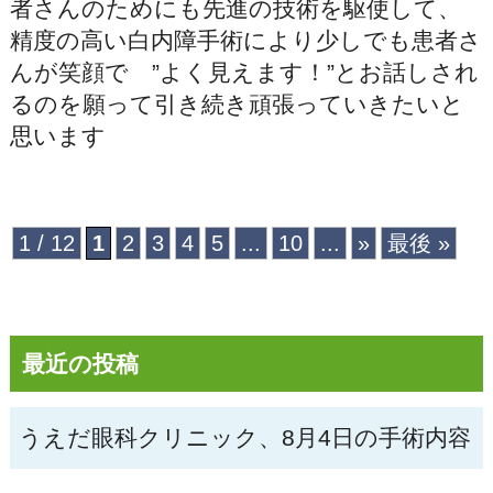
者さんのためにも先進の技術を駆使して、
精度の高い白内障手術により少しでも患者さ
んが笑顔で ”よく見えます！”とお話しされ
るのを願って引き続き頑張っていきたいと
思います
1 / 12
1
2
3
4
5
...
10
...
»
最後 »
最近の投稿
うえだ眼科クリニック、8月4日の手術内容