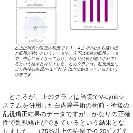
左上は術前の乱視の程度です-1～-4まで中心から遠いほ
ど乱視が強いというデータで、左下は術後の乱視データ
で、中心に近くなっており、かなり乱視が矯正されてい
るという結果となりました。右のグラフは、乱視矯正に
より術後の乱視が-１ｼﾞｵﾌﾟﾀｰ以内に納まっているという
結果です。
ところが、上のグラフは当院でV-Lynkシ
ステムを併用した白内障手術の術前・術後の
乱視矯正結果のデータですが、かなりの正確
性で乱視矯正ができているという結果とな
りました。（75%以上の症例で-0.25ｼﾞｵﾌﾟﾀｰ