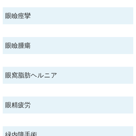
眼瞼痙攣
眼瞼腫瘍
眼窩脂肪ヘルニア
眼精疲労
緑内障手術