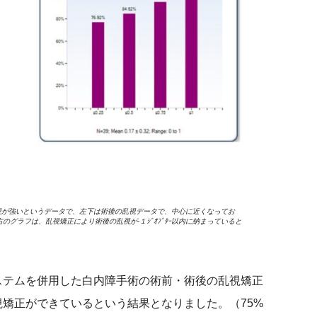
乱視が強いというデータで、左下は術後の乱視データで、中心に近くなってお
グラフは、乱視矯正により術後の乱視が-１ｼﾞｵﾌﾟﾀｰ以内に納まっていると
システムを併用した白内障手術の術前・術後の乱視矯正
矯正ができているという結果となりました。（75%