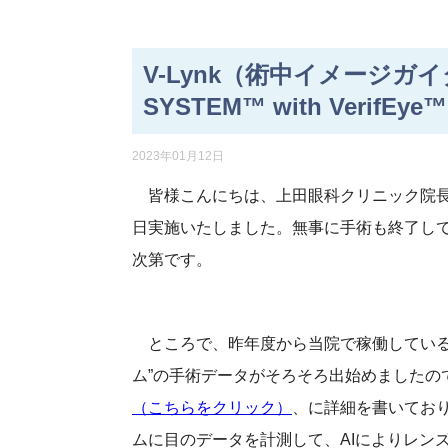
V-Lynk（術中イメージガ
SYSTEM™ with VerifEy
2023年01月12日
皆様こんにちは、上田眼科クリニック院長
日実施いたしました。無事に手術も終了し
次第です。
ところで、昨年度から当院で稼働している、デ
ム”の手術データがそろそろ出始めましたので
（こちらをクリック）
、に詳細を書いてお
ムに目のデータを計測して、AIによりレン