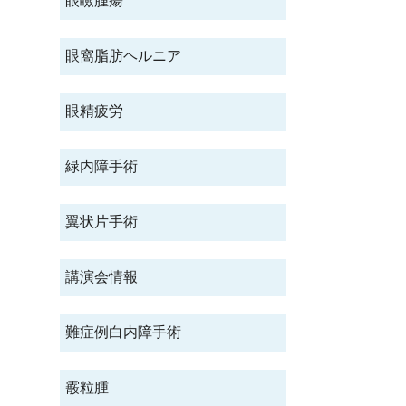
眼瞼腫瘍
眼窩脂肪ヘルニア
眼精疲労
緑内障手術
翼状片手術
講演会情報
難症例白内障手術
霰粒腫