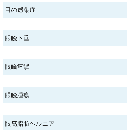
目の感染症
眼瞼下垂
眼瞼痙攣
眼瞼腫瘍
眼窩脂肪ヘルニア