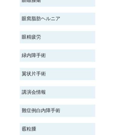
眼瞼腫瘍
眼窩脂肪ヘルニア
眼精疲労
緑内障手術
翼状片手術
講演会情報
難症例白内障手術
霰粒腫