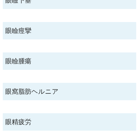
眼瞼下垂
眼瞼痙攣
眼瞼腫瘍
眼窩脂肪ヘルニア
眼精疲労