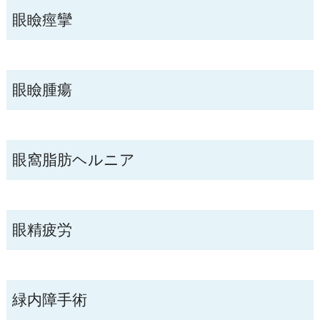
眼瞼痙攣
眼瞼腫瘍
眼窩脂肪ヘルニア
眼精疲労
緑内障手術