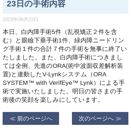
23日の手術内容
2022年08月23日
本日、白内障手術5件（乱視矯正２件を含
む）と眼瞼下垂手術1件、緑内障ニードリン
グ手術１件の合計７件の手術を無事に終了い
たしました。また、白内障手術につきまし
ては全例、先進のORA(術中波面収差解析装
置)と連動したV-Lynkシステム（ORA
SYSTEM™ with VerifEye™ Lynk）による手
術で実施いたしました。明日の皆さまの手
術後の笑顔を楽しみにしています。
≪ 前のページへ
次のページへ ≫