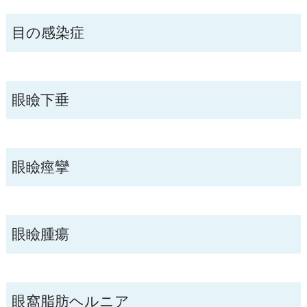
目の感染症
眼瞼下垂
眼瞼痙攣
眼瞼腫瘍
眼窩脂肪ヘルニア