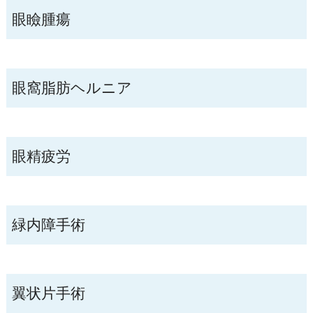
眼瞼腫瘍
眼窩脂肪ヘルニア
眼精疲労
緑内障手術
翼状片手術