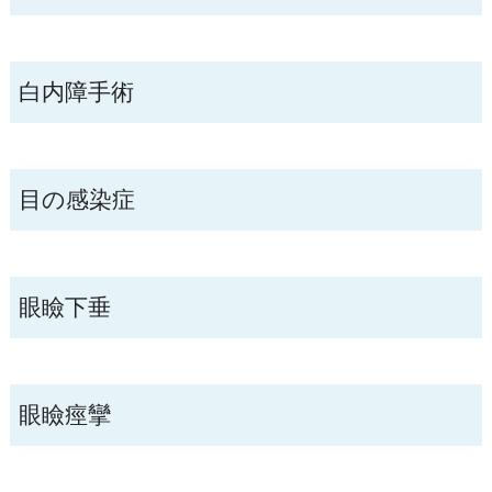
白内障手術
目の感染症
眼瞼下垂
眼瞼痙攣