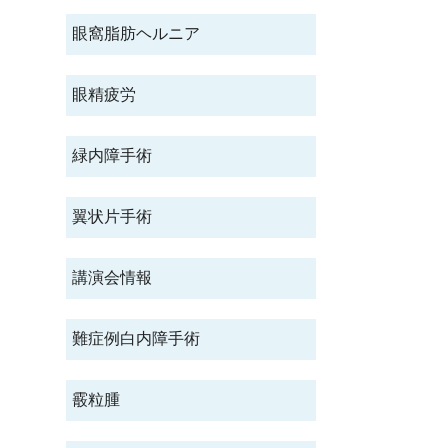
眼窩脂肪ヘルニア
眼精疲労
緑内障手術
翼状片手術
講演会情報
難症例白内障手術
霰粒腫