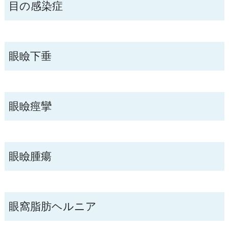
目の感染症
眼瞼下垂
眼瞼痙攣
眼瞼腫瘍
眼窩脂肪ヘルニア