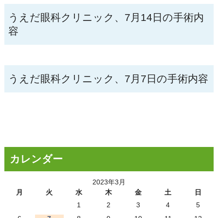
うえだ眼科クリニック、7月14日の手術内
容
うえだ眼科クリニック、7月7日の手術内容
カレンダー
2023年3月
月
火
水
木
金
土
日
1
2
3
4
5