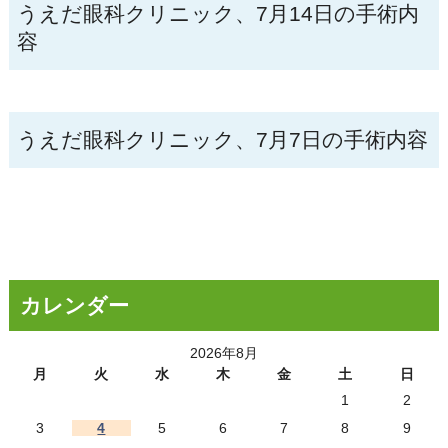
うえだ眼科クリニック、7月14日の手術内
容
うえだ眼科クリニック、7月7日の手術内容
カレンダー
2026年8月
月
火
水
木
金
土
日
1
2
3
4
5
6
7
8
9