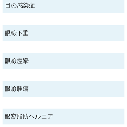
目の感染症
眼瞼下垂
眼瞼痙攣
眼瞼腫瘍
眼窩脂肪ヘルニア