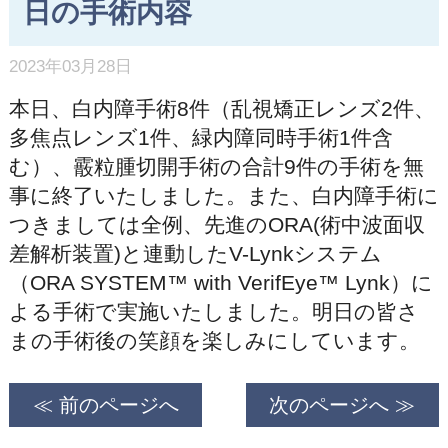
日の手術内容
2023年03月28日
本日、白内障手術8件（乱視矯正レンズ2件、
多焦点レンズ1件、緑内障同時手術1件含
む）、霰粒腫切開手術の合計9件の手術を無
事に終了いたしました。また、白内障手術に
つきましては全例、先進のORA(術中波面収
差解析装置)と連動したV-Lynkシステム
（ORA SYSTEM™ with VerifEye™ Lynk）に
よる手術で実施いたしました。明日の皆さ
まの手術後の笑顔を楽しみにしています。
≪ 前のページへ
次のページへ ≫