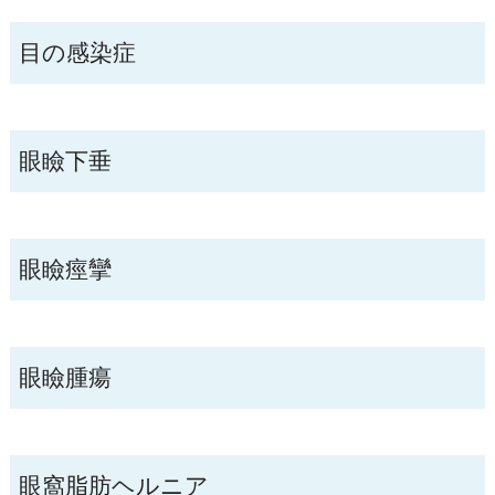
目の感染症
眼瞼下垂
眼瞼痙攣
眼瞼腫瘍
眼窩脂肪ヘルニア