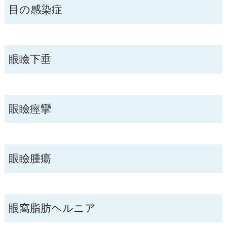
目の感染症
眼瞼下垂
眼瞼痙攣
眼瞼腫瘍
眼窩脂肪ヘルニア