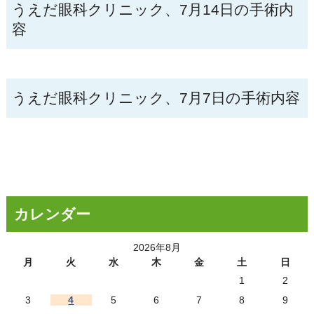
うえだ眼科クリニック、7月14日の手術内
容
うえだ眼科クリニック、7月7日の手術内容
カレンダー
2026年8月
月
火
水
木
金
土
日
1
2
3
4
5
6
7
8
9