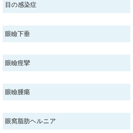
目の感染症
眼瞼下垂
眼瞼痙攣
眼瞼腫瘍
眼窩脂肪ヘルニア