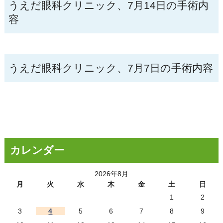
うえだ眼科クリニック、7月14日の手術内
容
うえだ眼科クリニック、7月7日の手術内容
カレンダー
2026年8月
月
火
水
木
金
土
日
1
2
3
4
5
6
7
8
9