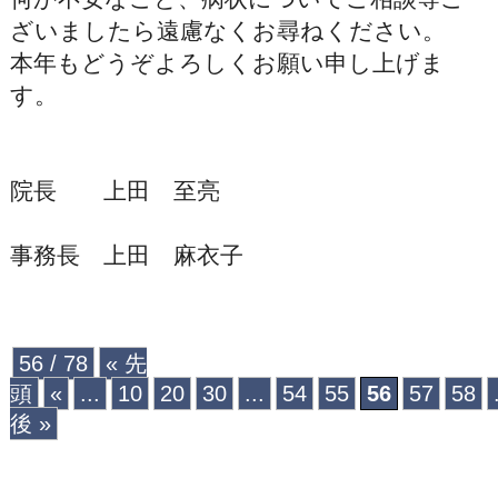
ざいましたら遠慮なくお尋ねください。
本年もどうぞよろしくお願い申し上げま
す。
院長 上田 至亮
事務長 上田 麻衣子
56 / 78
« 先
頭
«
...
10
20
30
...
54
55
56
57
58
後 »