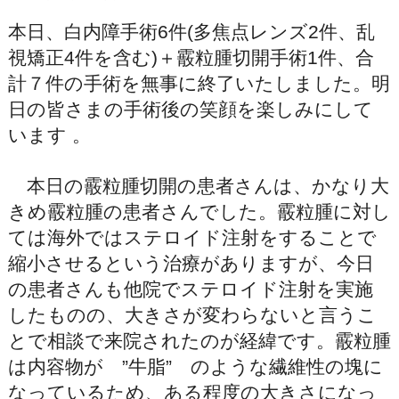
本日、白内障手術6件(多焦点レンズ2件、乱
視矯正4件を含む)＋霰粒腫切開手術1件、合
計７件の手術を無事に終了いたしました。明
日の皆さまの手術後の笑顔を楽しみにして
います 。
本日の霰粒腫切開の患者さんは、かなり大
きめ霰粒腫の患者さんでした。霰粒腫に対し
ては海外ではステロイド注射をすることで
縮小させるという治療がありますが、今日
の患者さんも他院でステロイド注射を実施
したものの、大きさが変わらないと言うこ
とで相談で来院されたのが経緯です。霰粒腫
は内容物が ”牛脂” のような繊維性の塊に
なっているため、ある程度の大きさになっ