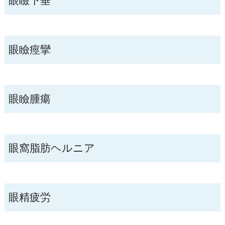
眼瞼下垂
眼瞼痙攣
眼瞼腫瘍
眼窩脂肪ヘルニア
眼精疲労