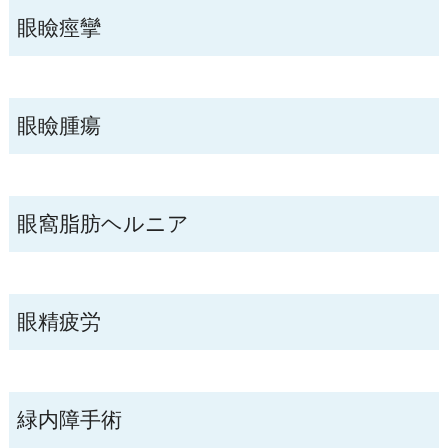
眼瞼痙攣
眼瞼腫瘍
眼窩脂肪ヘルニア
眼精疲労
緑内障手術