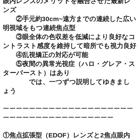
眼内レンズのメリットを融合させた最新レ
ンズ
②手元約30cm~遠方までの連続した広い
明視域をもつ連続焦点型
③眼全体の色収差を低減により良好なコ
ントラスト感度を維持して暗所でも視力良好
④乱視矯正の対応が可能
⑤夜間の異常光視症（ハロ・グレア・ス
ターバースト）はあり
では、一つずつ説明してゆきまし
ょう
ーーーーーーーーーーーーーーーーーーーー
ーーーーーーーーーーーーーーーーー
①焦点拡張型（EDOF）レンズと2焦点眼内