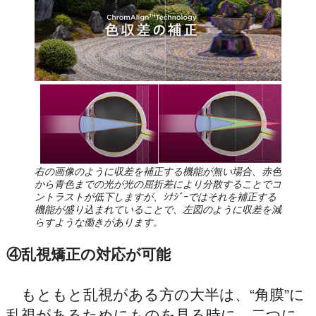
右の画像のように収差を補正する機能が無い場合、赤色
から青色までの光が光の屈折差により分散することでコ
ントラストが低下しますが、ｼﾅｼﾞｰではそれを補正する
機能が盛り込まれていることで、左図のように収差を減
らすような働きがあります。
④乱視矯正の対応が可能
もともと乱視がある方の大半は、“角膜”に
乱視があるためにものを見る時に、二つに