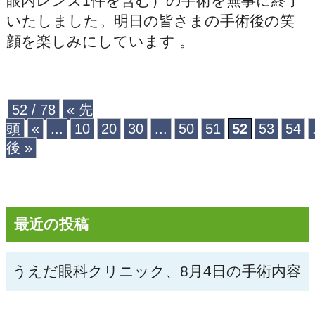
眼内レンズ1件を含む）の手術を無事に終了
いたしました。明日の皆さまの手術後の笑
顔を楽しみにしています 。
52 / 78
« 先
頭
«
...
10
20
30
...
50
51
52
53
54
後 »
最近の投稿
うえだ眼科クリニック、8月4日の手術内容