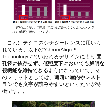
明所に比較して暗所では3焦点眼内レンズのコントラ
スト感度が落ちています。
これはテクニスシナジーレンズに用いら
れている、以下の“ChromAlign™
Technologys”といわれるデザインにより
瞳
孔径に依存せず、低照度下においても鮮明な
視機能を維持できる
ようになっていて、そ
のメリットとしては、
薄暗い屋内やレスト
ランでも文字が読みやすい
といったのが特
徴です。。