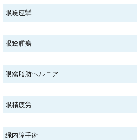
眼瞼痙攣
眼瞼腫瘍
眼窩脂肪ヘルニア
眼精疲労
緑内障手術