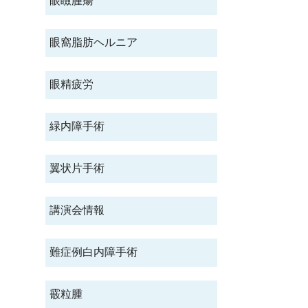
眼瞼腫瘍
眼窩脂肪ヘルニア
眼精疲労
緑内障手術
翼状片手術
講演会情報
難症例白内障手術
霰粒腫