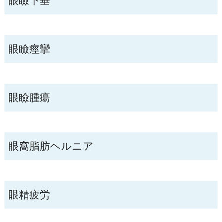
眼瞼下垂
眼瞼痙攣
眼瞼腫瘍
眼窩脂肪ヘルニア
眼精疲労