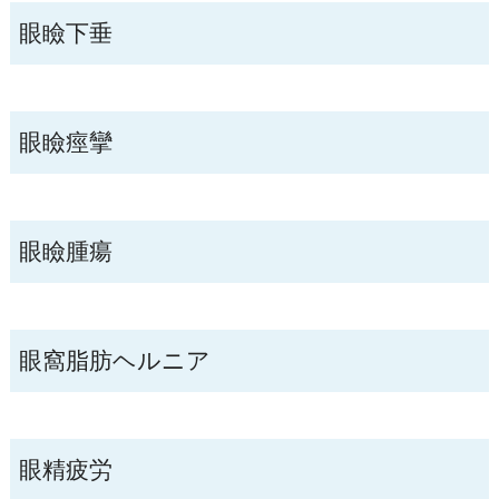
眼瞼下垂
眼瞼痙攣
眼瞼腫瘍
眼窩脂肪ヘルニア
眼精疲労