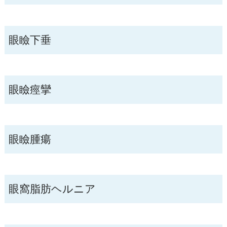
眼瞼下垂
眼瞼痙攣
眼瞼腫瘍
眼窩脂肪ヘルニア