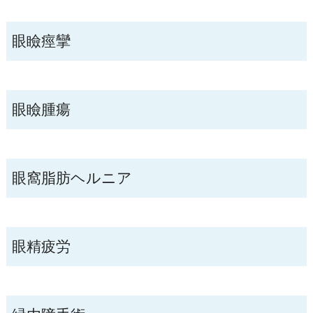
眼瞼痙攣
眼瞼腫瘍
眼窩脂肪ヘルニア
眼精疲労