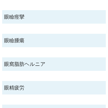
眼瞼痙攣
眼瞼腫瘍
眼窩脂肪ヘルニア
眼精疲労