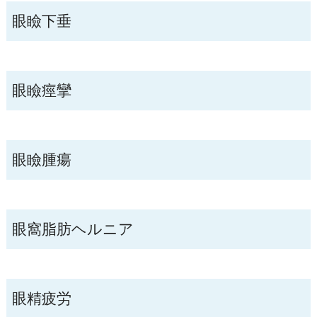
眼瞼下垂
眼瞼痙攣
眼瞼腫瘍
眼窩脂肪ヘルニア
眼精疲労