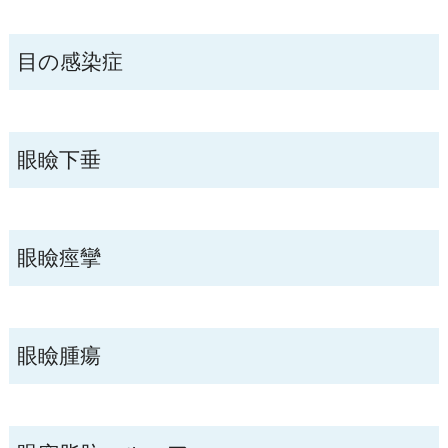
目の感染症
眼瞼下垂
眼瞼痙攣
眼瞼腫瘍