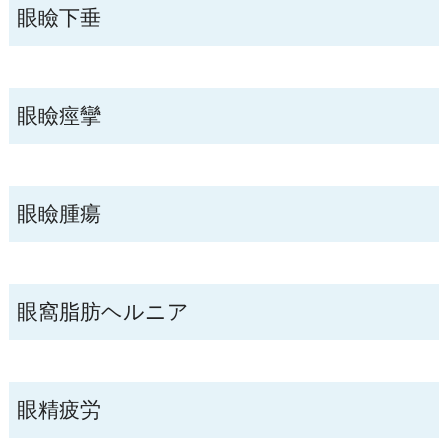
眼瞼下垂
眼瞼痙攣
眼瞼腫瘍
眼窩脂肪ヘルニア
眼精疲労