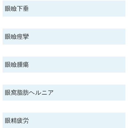
眼瞼下垂
眼瞼痙攣
眼瞼腫瘍
眼窩脂肪ヘルニア
眼精疲労