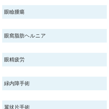
眼瞼腫瘍
眼窩脂肪ヘルニア
眼精疲労
緑内障手術
翼状片手術