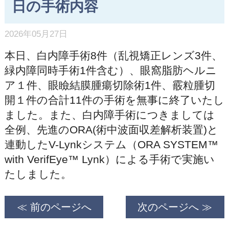
日の手術内容
2026年05月27日
本日、白内障手術8件（乱視矯正レンズ3件、
緑内障同時手術1件含む）、眼窩脂肪ヘルニ
ア１件、眼瞼結膜腫瘍切除術1件、霰粒腫切
開１件の合計11件の手術を無事に終了いたし
ました。また、白内障手術につきましては
全例、先進のORA(術中波面収差解析装置)と
連動したV-Lynkシステム（ORA SYSTEM™
with VerifEye™ Lynk）による手術で実施い
たしました。
≪ 前のページへ
次のページへ ≫