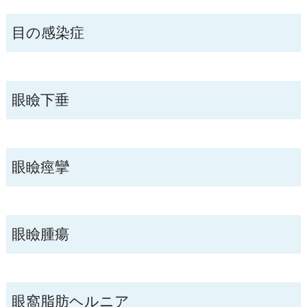
目の感染症
眼瞼下垂
眼瞼痙攣
眼瞼腫瘍
眼窩脂肪ヘルニア