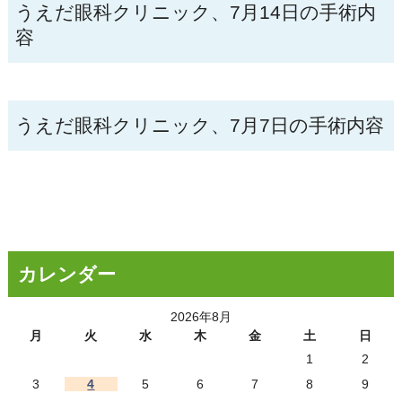
うえだ眼科クリニック、7月14日の手術内
容
うえだ眼科クリニック、7月7日の手術内容
カレンダー
2026年8月
月
火
水
木
金
土
日
1
2
3
4
5
6
7
8
9