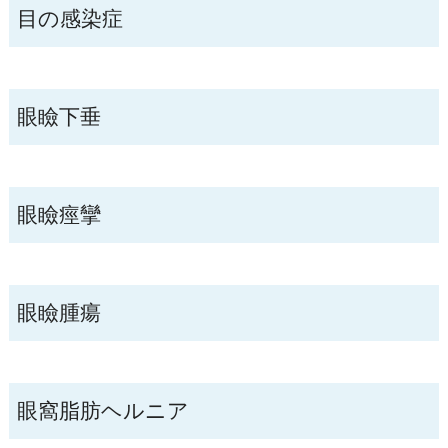
目の感染症
眼瞼下垂
眼瞼痙攣
眼瞼腫瘍
眼窩脂肪ヘルニア