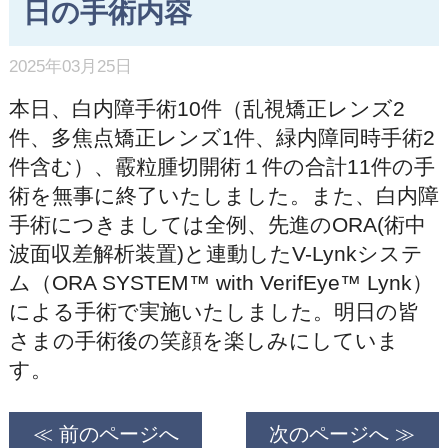
日の手術内容
2025年03月25日
本日、白内障手術10件（乱視矯正レンズ2
件、多焦点矯正レンズ1件、緑内障同時手術2
件含む）、霰粒腫切開術１件の合計11件の手
術を無事に終了いたしました。また、白内障
手術につきましては全例、先進のORA(術中
波面収差解析装置)と連動したV-Lynkシステ
ム（ORA SYSTEM™ with VerifEye™ Lynk）
による手術で実施いたしました。明日の皆
さまの手術後の笑顔を楽しみにしていま
す。
≪ 前のページへ
次のページへ ≫