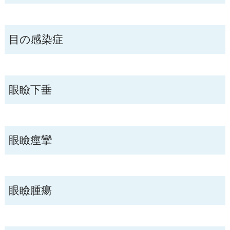
目の感染症
眼瞼下垂
眼瞼痙攣
眼瞼腫瘍