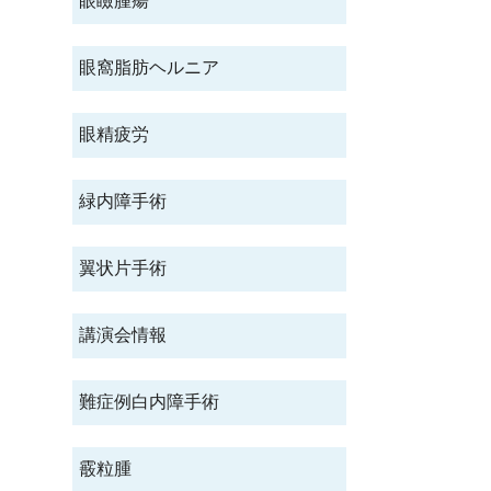
眼瞼腫瘍
眼窩脂肪ヘルニア
眼精疲労
緑内障手術
翼状片手術
講演会情報
難症例白内障手術
霰粒腫