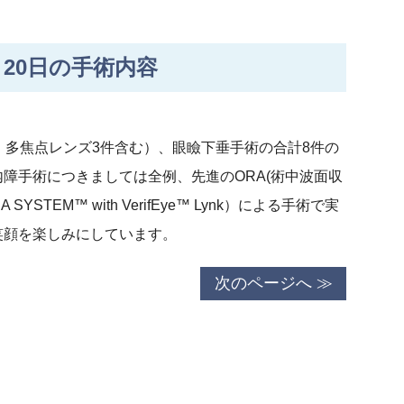
20日の手術内容
、多焦点レンズ3件含む）、眼瞼下垂手術の合計8件の
障手術につきましては全例、先進のORA(術中波面収
YSTEM™ with VerifEye™ Lynk）による手術で実
笑顔を楽しみにしています。
次のページへ ≫