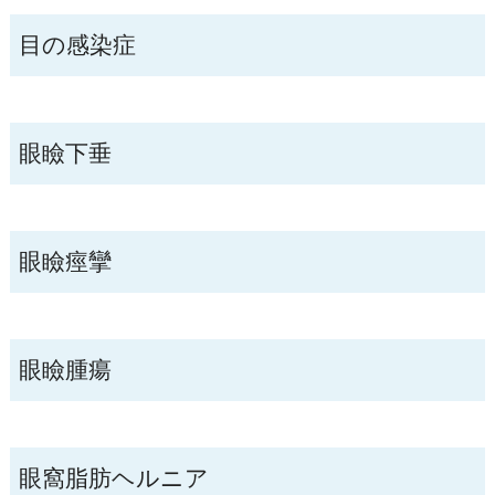
目の感染症
眼瞼下垂
眼瞼痙攣
眼瞼腫瘍
眼窩脂肪ヘルニア