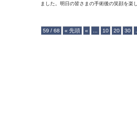
ました。明日の皆さまの手術後の笑顔を楽
59 / 68
« 先頭
«
...
10
20
30
.