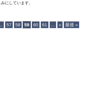
しみにしています。
..
57
58
59
60
61
...
»
最後 »