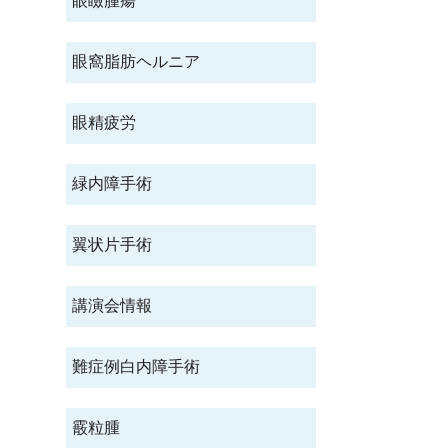
眼瞼腫瘍
眼窩脂肪ヘルニア
眼精疲労
緑内障手術
翼状片手術
講演会情報
難症例白内障手術
霰粒腫