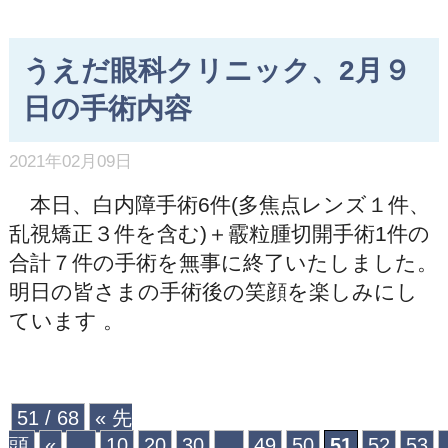
うえだ眼科クリニック、2月９
日の手術内容
2021年02月09日
本日、白内障手術6件(多焦点レンズ１件、
乱視矯正３件を含む)＋霰粒腫切開手術1件の
合計７件の手術を無事に終了いたしました。
明日の皆さまの手術後の笑顔を楽しみにし
ています 。
51 / 68
« 先
頭
«
...
10
20
30
...
49
50
51
52
53