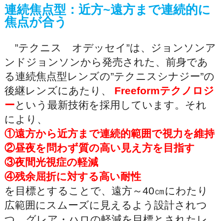
連続焦点型：近方~遠方まで連続的に
焦点が合う
”テクニス オデッセイ”は、ジョンソンア
ンドジョンソンから発売された、前身であ
る連続焦点型レンズの”テクニスシナジー”の
後継レンズにあたり、
Freeformテクノロジ
ー
という最新技術を採用しています。それ
により、
①遠方から近方まで連続的範囲で視力を維持
②昼夜を問わず質の高い見え方を目指す
③夜間光視症の軽減
④残余屈折に対する高い耐性
を目標とすることで、遠方～40㎝にわたり
広範囲にスムーズに見えるよう設計されつ
つ、グレア・ハロの軽減を目標とされたレ