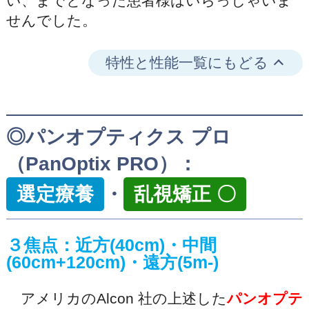
い、までとなった患者様はいらっしゃいま
せんでした。
特性と性能一覧にもどる
◎パンオプティクス プロ
（PanOptix PRO）：
選定療養
・
乱視矯正 〇
３焦点：近方(40cm)・中間
(60cm+120cm)・遠方(5m-)
アメリカのAlcon 社の上述した
パンオプテ