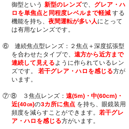
御型という
新型のレンズ
で、
グレア・ハ
ロを単焦点と同程度レベルまで軽減
する
機能を持ち、
夜間運転が多い人
にとって
は有用なレンズです。
⑥ 連続焦点型レンズ：２焦点＋深度拡張型
を合わせたタイプで、
遠方から近方まで
連続して見える
ように作られているレン
ズです。
若干グレア・ハロを感じる
方が
います。
⑦⁻⑧ ３焦点レンズ：
遠(5m)・中(60cm)・
近(40㎝)
の
3カ所に焦点
を持ち、眼鏡装用
頻度を減らすことができます。
若干グレ
ア・ハロを感じる
方がいます。