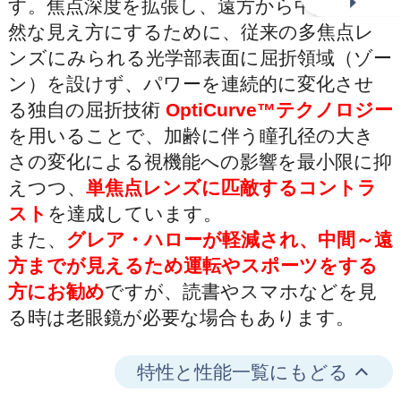
す。焦点深度を拡張し、遠方から中間まで自
然な見え方にするために、従来の多焦点レ
ンズにみられる光学部表面に屈折領域（ゾー
ン）を設けず、パワーを連続的に変化させ
る独自の屈折技術
OptiCurve™テクノロジー
を用いることで、加齢に伴う瞳孔径の大き
さの変化による視機能への影響を最小限に抑
えつつ、
単焦点レンズに匹敵するコントラ
スト
を達成しています。
また、
グレア・ハローが軽減され、中間～遠
方までが見えるため運転やスポーツをする
方にお勧め
ですが、読書やスマホなどを見
る時は老眼鏡が必要な場合もあります。
特性と性能一覧にもどる