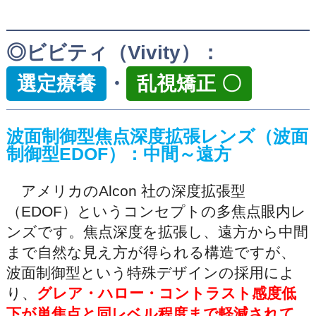
◎ビビティ（Vivity）：
選定療養
・
乱視矯正 〇
波面制御型焦点深度拡張レンズ（波面
制御型EDOF）：中間～遠方
アメリカのAlcon 社の深度拡張型
（EDOF）というコンセプトの多焦点眼内レ
ンズです。焦点深度を拡張し、遠方から中間
まで自然な見え方が得られる構造ですが、
波面制御型という特殊デザインの採用によ
り、
グレア・ハロー・コントラスト感度低
下が単焦点と同レベル程度まで軽減されて