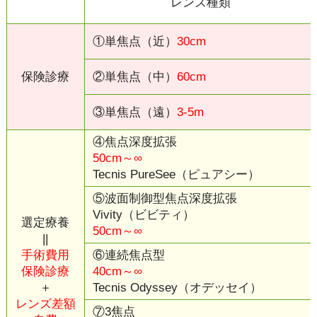
レンズ種類
①単焦点（近）
30cm
保険診療
②単焦点（中）
60cm
③単焦点（遠）
3-5m
④焦点深度拡張
50cm～∞
Tecnis PureSee（ピュアシー）
⑤波面制御型焦点深度拡張
Vivity（ビビティ）
選定療養
50cm～∞
||
手術費用
⑥連続焦点型
保険診療
40cm～∞
＋
Tecnis Odyssey（オデッセイ）
レンズ差額
⑦3焦点