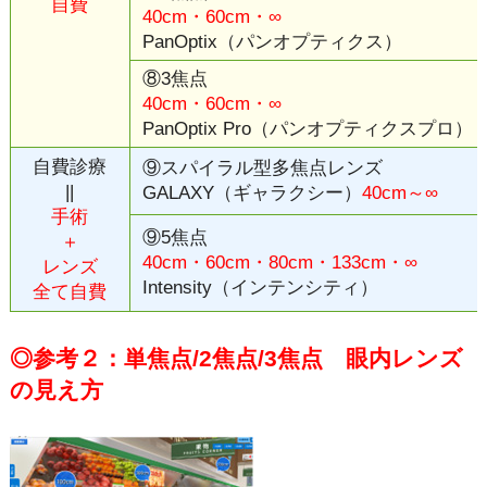
自費
40cm・60cm・∞
PanOptix（パンオプティクス）
⑧3焦点
40cm・60cm・∞
PanOptix Pro（パンオプティクスプロ）
自費診療
⑨スパイラル型多焦点レンズ
||
GALAXY（ギャラクシー）
40cm～∞
手術
⑨5焦点
＋
40cm・60cm・80cm・133cm・∞
レンズ
Intensity（インテンシティ）
全て自費
◎参考２：単焦点/2焦点/3焦点 眼内レンズ
の見え方