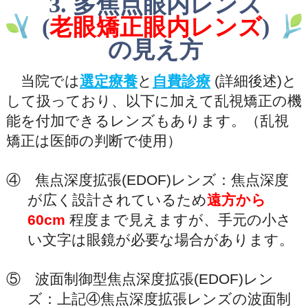
3. 多焦点眼内レンズ
(
老眼矯正眼内レンズ
)
の見え方
当院では
選定療養
と
自費診療
(詳細後述)と
して扱っており、以下に加えて乱視矯正の機
能を付加できるレンズもあります。（乱視
矯正は医師の判断で使用）
④ 焦点深度拡張(EDOF)レンズ：焦点深度
が広く設計されているため
遠方から
60cm
程度まで見えますが、手元の小さ
い文字は眼鏡が必要な場合があります。
⑤ 波面制御型焦点深度拡張(EDOF)レン
ズ：上記④焦点深度拡張レンズの波面制