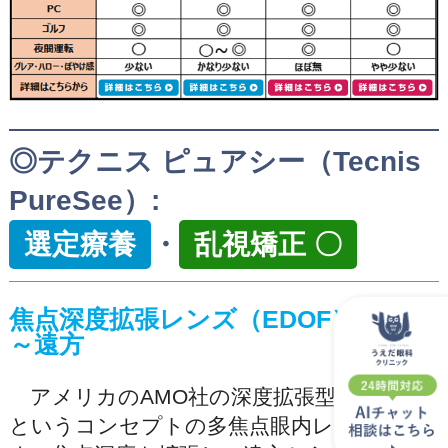
◎テクニス ピュアシー（Tecnis
PureSee）:
選定療養
・
乱視矯正 〇
焦点深度拡張レンズ（EDOF）：中間
～遠方
アメリカのAMO社の深度拡張型（EDOF）
というコンセプトの多焦点眼内レンズで