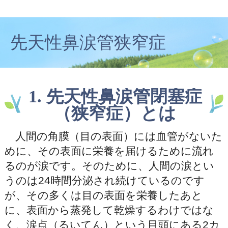
先天性鼻涙管狭窄症
1. 先天性鼻涙管閉塞症
（狭窄症）とは
人間の角膜（目の表面）には血管がないた
めに、その表面に栄養を届けるために流れ
るのが涙です。そのために、人間の涙とい
うのは24時間分泌され続けているのです
が、その多くは目の表面を栄養したあと
に、表面から蒸発して乾燥するわけではな
く、涙点（るいてん）という目頭にある2カ