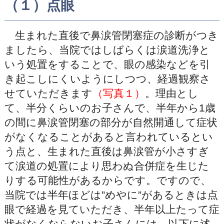
（１）点眼
生まれた直後で鼻涙管閉塞症の診断がつき
ましたら、当院ではしばらくは涙道洗浄と
いう処置をすることで、眼の感染などを引
き起こしにくいようにしつつ、経過観察さ
せていただきます
（写真１）
。理由とし
て、半分くらいのお子さんで、半年から1歳
の間に鼻涙管閉塞の部分が自然開通して症状
がなくなることがあると言われているとい
う点と、生まれた直後は鼻涙管が小さすぎ
て涙道の処置により思わぬ合併症を生じた
りする可能性があるからです。ですので、
当院では半年ほどは”めやに”があるときは点
眼で経過を見ていただき、半年以上たって症
状がなくならないお子さんには、以下に述