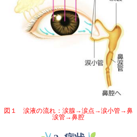
図１ 涙液の流れ：涙腺→涙点→涙小管→鼻
涙管→鼻腔