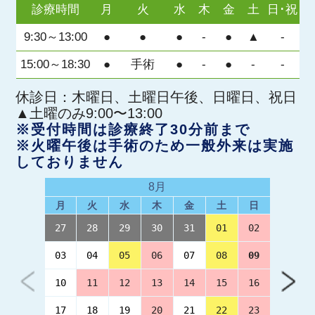
診療時間
月
火
水
木
金
土
日･祝
9:30～13:00
●
●
●
-
●
▲
-
15:00～18:30
●
手術
●
-
●
-
-
休診日：木曜日、土曜日午後、日曜日、祝日
▲土曜のみ9:00〜13:00
※受付時間は診療終了30分前まで
※火曜午後は手術のため一般外来は実施
しておりません
8月
月
火
水
木
金
土
日
27
28
29
30
31
01
02
03
04
05
06
07
08
09
10
11
12
13
14
15
16
17
18
19
20
21
22
23