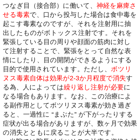
つなぎ目（接合部）に働いて、
神経を麻痺さ
せる毒素
で、口から投与した場合は食中毒を
起こす毒素なのですが、それを注射用に抽
出したものがボトックス注射です。それを
緊張している目の周りや顔面の筋肉に対し
て注射することで、緊張をとって自然な表
情にしたり、目の開閉ができるようにする
目的で使用されています。ただし、
ボツリ
ヌス毒素自体は効果が2-3か月程度で消失
す
る為、人によっては
繰り返し注射が必要
に
なる場合もあります。なお、この治療によ
る副作用としてボツリヌス毒素が効き過ぎ
ると、一過性に “まぶた” が下がったりする
症状が出る場合がありますが、数ヶ月で効果
の消失とともに戻ることが大半です。