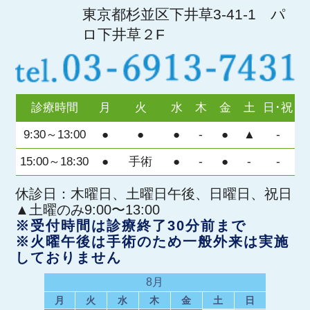
東京都杉並区下井草3-41-1 パ
ロ下井草２F
診療時間
月
火
水
木
金
土
日･祝
9:30～13:00
●
●
●
-
●
▲
-
15:00～18:30
●
手術
●
-
●
-
-
休診日：木曜日、土曜日午後、日曜日、祝日
▲土曜のみ9:00〜13:00
※受付時間は診療終了30分前まで
※火曜午後は手術のため一般外来は実施
しておりません
8月
月
火
水
木
金
土
日