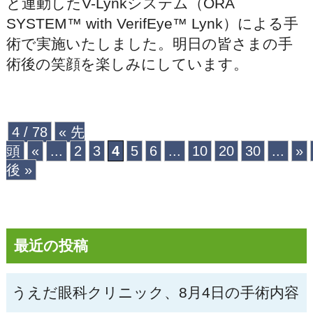
と連動したV-Lynkシステム（ORA
SYSTEM™ with VerifEye™ Lynk）による手
術で実施いたしました。明日の皆さまの手
術後の笑顔を楽しみにしています。
4 / 78
« 先
頭
«
...
2
3
4
5
6
...
10
20
30
...
»
後 »
最近の投稿
うえだ眼科クリニック、8月4日の手術内容