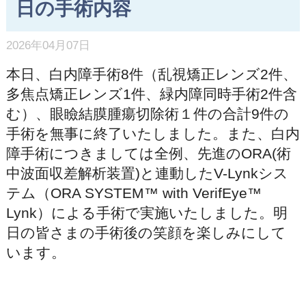
日の手術内容
2026年04月07日
本日、白内障手術8件（乱視矯正レンズ2件、
多焦点矯正レンズ1件、緑内障同時手術2件含
む）、眼瞼結膜腫瘍切除術１件の合計9件の
手術を無事に終了いたしました。また、白内
障手術につきましては全例、先進のORA(術
中波面収差解析装置)と連動したV-Lynkシス
テム（ORA SYSTEM™ with VerifEye™
Lynk）による手術で実施いたしました。明
日の皆さまの手術後の笑顔を楽しみにして
います。