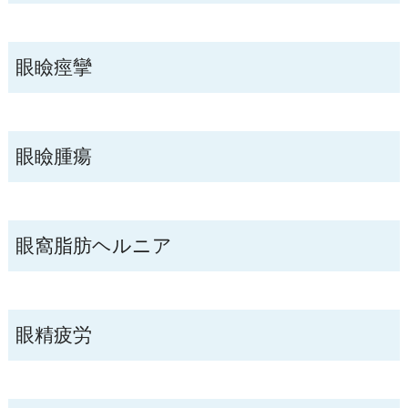
眼瞼痙攣
眼瞼腫瘍
眼窩脂肪ヘルニア
眼精疲労