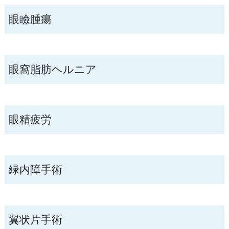
眼瞼腫瘍
眼窩脂肪ヘルニア
眼精疲労
緑内障手術
翼状片手術