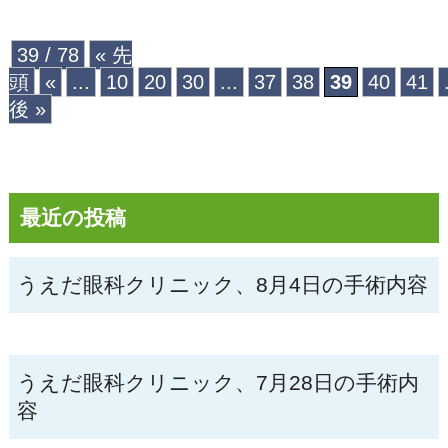
39 / 78
« 先
頭
«
...
10
20
30
...
37
38
39
40
41
後 »
最近の投稿
うえだ眼科クリニック、8月4日の手術内容
うえだ眼科クリニック、7月28日の手術内
容