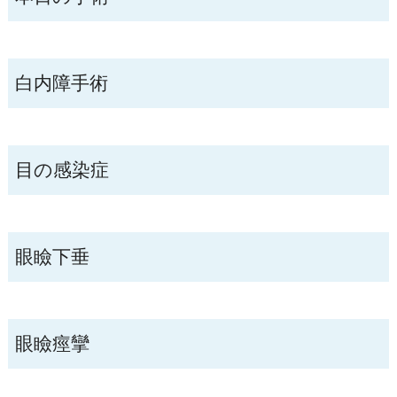
白内障手術
目の感染症
眼瞼下垂
眼瞼痙攣