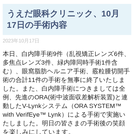
うえだ眼科クリニック、10月
17日の手術内容
2023年10月17日
本日、白内障手術9件（乱視矯正レンズ6件、
多焦点レンズ3件、緑内障同時手術1件含
む）、眼窩脂肪ヘルニア手術、霰粒腫切開手
術の合計11件の手術を無事に終了いたしま
した。また、白内障手術につきましては全
例、先進のORA(術中波面収差解析装置)と連
動したV-Lynkシステム（ORA SYSTEM™
with VerifEye™ Lynk）による手術で実施い
たしました。明日の皆さまの手術後の笑顔
を楽しみにしています。