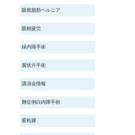
眼窩脂肪ヘルニア
眼精疲労
緑内障手術
翼状片手術
講演会情報
難症例白内障手術
霰粒腫