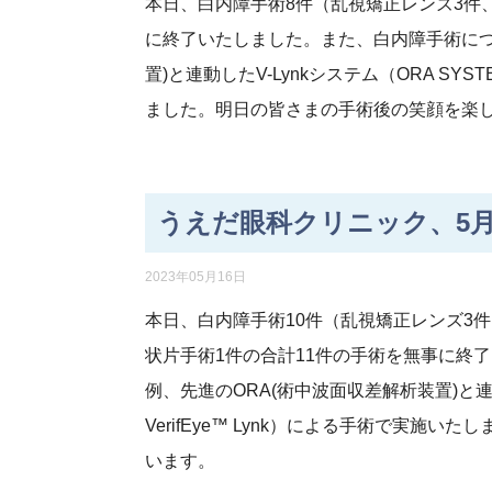
本日、白内障手術8件（乱視矯正レンズ3件
に終了いたしました。また、白内障手術につ
置)と連動したV-Lynkシステム（ORA SYSTE
ました。明日の皆さまの手術後の笑顔を楽
うえだ眼科クリニック、5月
2023年05月16日
本日、白内障手術10件（乱視矯正レンズ3
状片手術1件の合計11件の手術を無事に終
例、先進のORA(術中波面収差解析装置)と連動した
VerifEye™ Lynk）による手術で実
います。