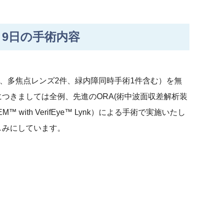
9日の手術内容
件、多焦点レンズ2件、緑内障同時手術1件含む）を無
つきましては全例、先進のORA(術中波面収差解析装
M™ with VerifEye™ Lynk）による手術で実施いたし
しみにしています。