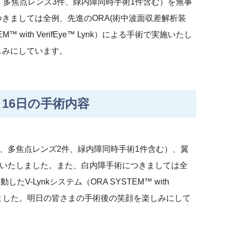
、多焦点レンズ3件、緑内障同時手術1件含む）を無事
きましては全例、先進のORA(術中波面収差解析装
M™ with VerifEye™ Lynk）による手術で実施いたし
しみにしています。
16日の手術内容
件、多焦点レンズ2件、緑内障同時手術1件含む）、翼
了いたしました。また、白内障手術につきましては全
V-Lynkシステム（ORA SYSTEM™ with
施いたしました。明日の皆さまの手術後の笑顔を楽しみにして