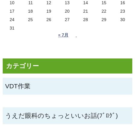
10
11
12
13
14
15
16
17
18
19
20
21
22
23
24
25
26
27
28
29
30
31
« 7月
カテゴリー
VDT作業
うえだ眼科のちょっといいお話(ﾌﾞﾛｸﾞ)