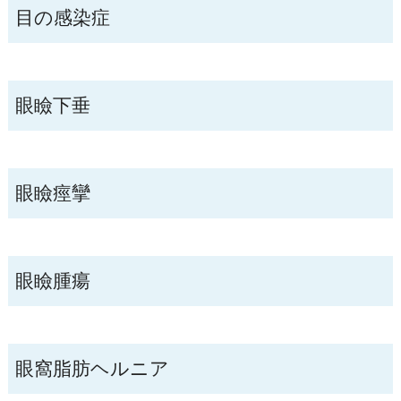
目の感染症
眼瞼下垂
眼瞼痙攣
眼瞼腫瘍
眼窩脂肪ヘルニア