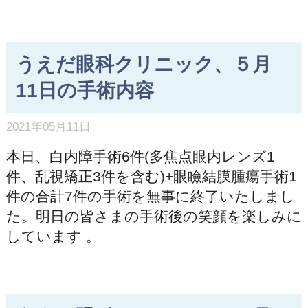
うえだ眼科クリニック、５月
11日の手術内容
2021年05月11日
本日、白内障手術6件(多焦点眼内レンズ1
件、乱視矯正3件を含む)+眼瞼結膜腫瘍手術1
件の合計7件の手術を無事に終了いたしまし
た。明日の皆さまの手術後の笑顔を楽しみに
しています 。